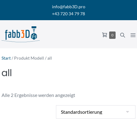
Zum
info@fabb3D.pro
Inhalt
+43 720 34 79 78
springen
Warenkorb
Suche-
Me
Elemente
0
im
Schalter
Sch
Warenkorb
Start
/ Produkt Modell / all
all
Alle 2 Ergebnisse werden angezeigt