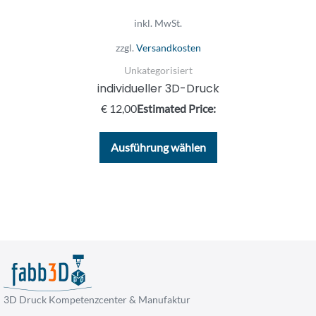
inkl. MwSt.
zzgl.
Versandkosten
Unkategorisiert
individueller 3D-Druck
€
12,00
Estimated Price:
Dieses
Ausführung wählen
Produkt
weist
mehrere
Varianten
auf.
Die
Optionen
können
3D Druck Kompetenzcenter & Manufaktur
auf